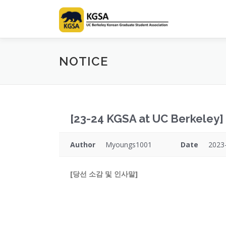
Skip
to
content
NOTICE
[23-24 KGSA at UC Berke
Author
Myoungs1001
Date
2023
[당선 소감 및 인사말]