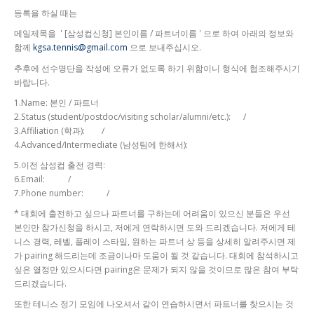
등록을 하실 때는
메일제목을 ' [삼성컵신청] 본인이름 / 파트너이름 ' 으로 하여 아래의 정보와
함께
kgsa.tennis@gmail.com
으로 보내주십시오.
추후에 선수명단을 작성에 오류가 없도록 하기 위함이니 형식에 협조해주시기
바랍니다.
1.Name: 본인 / 파트너
2.Status (student/postdoc/visiting scholar/alumni/etc.): /
3.Affiliation (학과): /
4.Advanced/Intermediate (남성팀에 한해서):
5.이전 삼성컵 출전 경력:
6.Email: /
7.Phone number: /
* 대회에 출전하고 싶으나 파트너를 구하는데 어려움이 있으신 분들은 우선
본인만 참가신청을 하시고, 저에게 연락하시면 도와 드리겠습니다. 저에게 테
니스 경력, 레벨, 플레이 스타일, 원하는 파트너 상 등을 상세히 알려주시면 제
가 pairing 해드리는데 조금이나마 도움이 될 것 같습니다. 대회에 참석하시고
싶은 열정만 있으시다면 pairing은 문제가 되지 않을 것이므로 많은 참여 부탁
드리겠습니다.
또한 테니스 정기 모임에 나오셔서 같이 연습하시면서 파트너를 찾으시는 것