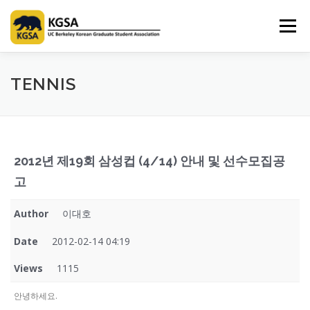
Skip
to
Menu
content
HOME
ABOUT US
INFORMATION
CLUB
TENNIS
MARKET
SPONSOR
GUIDEBOOK
LOGIN
2012년 제19회 삼성컵 (4/14) 안내 및 선수모집공
고
Author
이대호
Date
2012-02-14 04:19
Views
1115
안녕하세요.