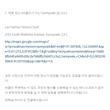
1. 대회 장소 (버클리가 아닌 Sunnyvale 입니다.)
Las Palmas Tennis Court
(755 South Mathilda Avenue, Sunnyvale, CA )
http://maps.google.com/maps?
q=las+palmas+tennis+sunnyvale&hl=en&ll=37.367838,-122.036991&sp
n=0.011272,0.01972&fb=1&gl=us&hq=las+palmas+tennis&hnear=0x80
8fb645a9d05d3b:0x768dfb26dd7cc3a2,Sunnyvale,+CA&cid=0,0,903209
9964741207330&sqi=2&t=h&z=16
코트 사정으로 인하여 대회 장소가 변경될 가능성도 있음을 미리 알려드립니
다.
버클리 주변에는 이 정도 규모의 행사를 소화해낼 수 있는 테니스코트가 없어
서 부득이하게 원정을 갈 수 밖에 없음을 양해해주시기 바랍니다.
대회날 라이드도 연결해드립니다.