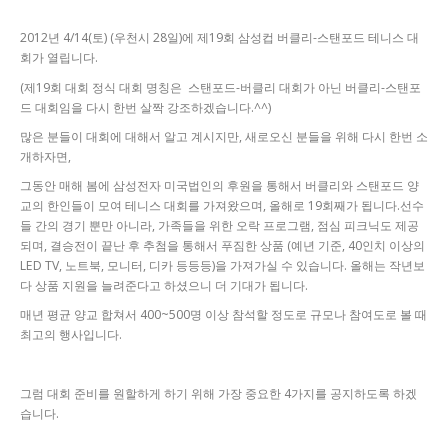
2012년 4/14(토) (우천시 28일)에 제19회 삼성컵 버클리-스탠포드 테니스 대
회가 열립니다.
(제19회 대회 정식 대회 명칭은 스탠포드-버클리 대회가 아닌 버클리-스탠포
드 대회임을 다시 한번 살짝 강조하겠습니다.^^)
많은 분들이 대회에 대해서 알고 계시지만, 새로오신 분들을 위해 다시 한번 소
개하자면,
그동안 매해 봄에 삼성전자 미국법인의 후원을 통해서 버클리와 스탠포드 양
교의 한인들이 모여 테니스 대회를 가져왔으며, 올해로 19회째가 됩니다.선수
들 간의 경기 뿐만 아니라, 가족들을 위한 오락 프로그램, 점심 피크닉도 제공
되며, 결승전이 끝난 후 추첨을 통해서 푸짐한 상품 (예년 기준, 40인치 이상의
LED TV, 노트북, 모니터, 디카 등등등)을 가져가실 수 있습니다. 올해는 작년보
다 상품 지원을 늘려준다고 하셨으니 더 기대가 됩니다.
매년 평균 양교 합쳐서 400~500명 이상 참석할 정도로 규모나 참여도로 볼 때
최고의 행사입니다.
그럼 대회 준비를 원할하게 하기 위해 가장 중요한 4가지를 공지하도록 하겠
습니다.