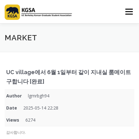
Skip
to
Menu
content
HOME
ABOUT US
INFORMATION
CLUB
MARKET
MARKET
SPONSOR
GUIDEBOOK
LOGIN
UC village에서 6월 1일부터 같이 지내실 룸메이트
구합니다 [완료]
Author
lgmrbgh94
Date
2025-05-14 22:28
Views
6274
감사합니다.