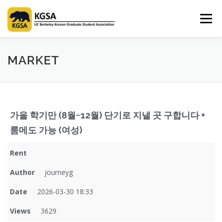
Skip
to
Menu
content
HOME
ABOUT US
INFORMATION
CLUB
MARKET
MARKET
SPONSOR
GUIDEBOOK
LOGIN
가을 학기만 (8월~12월) 단기로 지낼 곳 구합니다 +
룸메도 가능 (여성)
Rent
Author
journeyg
Date
2026-03-30 18:33
Views
3629