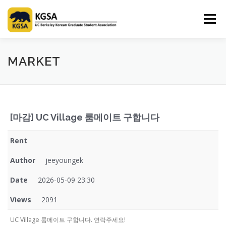
Skip
to
Menu
content
HOME
ABOUT US
INFORMATION
CLUB
MARKET
MARKET
SPONSOR
GUIDEBOOK
LOGIN
[마감] UC Village 룸메이트 구합니다
Rent
Author
jeeyoungek
Date
2026-05-09 23:30
Views
2091
UC Village 룸메이트 구합니다. 연락주세요!