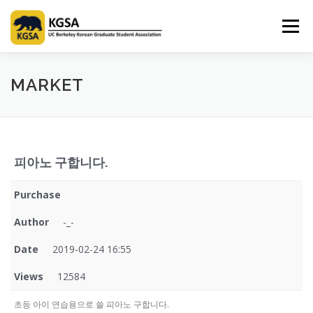
Skip
to
Menu
content
HOME
ABOUT US
INFORMATION
CLUB
MARKET
MARKET
SPONSOR
GUIDEBOOK
LOGIN
피아노 구합니다.
Purchase
Author
-_-
Date
2019-02-24 16:55
Views
12584
초등 아이 연습용으로 쓸 피아노 구합니다.