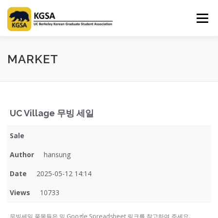
Skip
to
Menu
content
HOME
ABOUT US
INFORMATION
CLUB
MARKET
MARKET
SPONSOR
GUIDEBOOK
LOGIN
UC Village 무빙 세일
Sale
Author
hansung
Date
2025-05-12 14:14
Views
10733
무빙세일 품목들은 밑 Google Spreadsheet 링크를 참고하여 주세요.