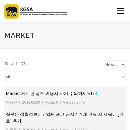
Skip
to
Menu
content
HOME
ABOUT US
INFORMATION
CLUB
MARKET
MARKET
SPONSOR
GUIDEBOOK
LOGIN
Total 1,175
Market 게시판 정보 이용시 사기 주의하세요!
(3)
우승민
|
2013.08.09
|
Votes 0
|
Views 597494
질문은 생활정보에 / 업체 광고 금지 / 거래 완료 시 제목에 [완
료] 추가
임종우
|
2010.08.10
|
Votes 0
|
Views 1231674