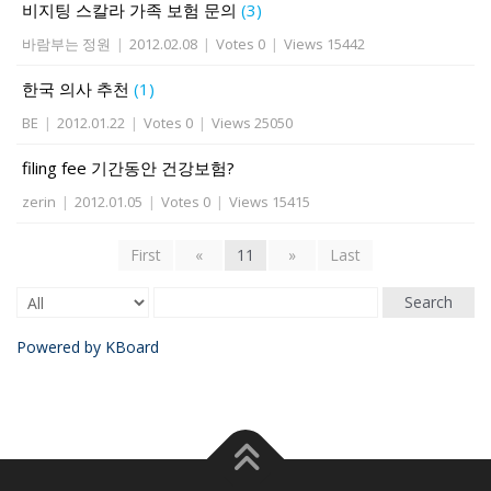
비지팅 스칼라 가족 보험 문의
(3)
바람부는 정원
|
2012.02.08
|
Votes 0
|
Views 15442
한국 의사 추천
(1)
BE
|
2012.01.22
|
Votes 0
|
Views 25050
filing fee 기간동안 건강보험?
zerin
|
2012.01.05
|
Votes 0
|
Views 15415
First
«
11
»
Last
Search
Powered by KBoard