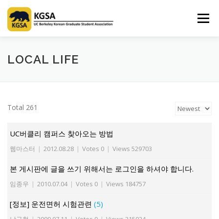
Skip
to
Menu
content
HOME
ABOUT US
INFORMATION
CLUB
LOCAL LIFE
MARKET
SPONSOR
GUIDEBOOK
LOGIN
Total 261
UC버클리 캠퍼스 찾아오는 방법
웹마스터
|
2012.08.28
|
Votes 0
|
Views 529703
본 게시판에 글을 쓰기 위해서는 로그인을 하셔야 합니다.
임종우
|
2010.07.04
|
Votes 0
|
Views 184757
[정보] 운전면허 시험관련
(5)