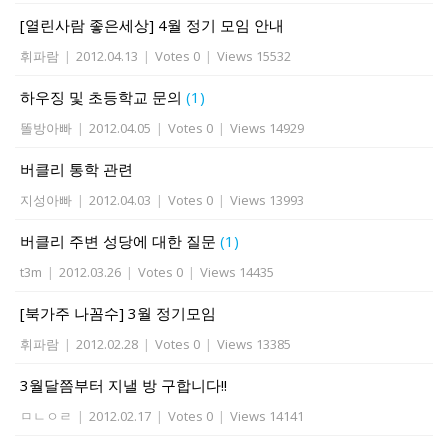
[열린사람 좋은세상] 4월 정기 모임 안내
휘파람
|
2012.04.13
|
Votes 0
|
Views 15532
하우징 및 초등학교 문의
(1)
똘방아빠
|
2012.04.05
|
Votes 0
|
Views 14929
버클리 통학 관련
지성아빠
|
2012.04.03
|
Votes 0
|
Views 13993
버클리 주변 성당에 대한 질문
(1)
t3m
|
2012.03.26
|
Votes 0
|
Views 14435
[북가주 나꼼수] 3월 정기모임
휘파람
|
2012.02.28
|
Votes 0
|
Views 13385
3월달쯤부터 지낼 방 구합니다!!
ㅁㄴㅇㄹ
|
2012.02.17
|
Votes 0
|
Views 14141