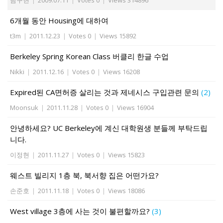
남구현
|
2009.07.11
|
Votes 0
|
Views 314896
6개월 동안 Housing에 대하여
t3m
|
2011.12.23
|
Votes 0
|
Views 15892
Berkeley Spring Korean Class 버클리 한글 수업
Nikki
|
2011.12.16
|
Votes 0
|
Views 16208
Expired된 CA면허증 살리는 것과 제네시스 구입관련 문의
(2)
Moonsuk
|
2011.11.28
|
Votes 0
|
Views 16904
안녕하세요? UC Berkeley에 계신 대학원생 분들께 부탁드립
니다.
이정현
|
2011.11.27
|
Votes 0
|
Views 15823
웨스트 빌리지 1층 북, 북서향 집은 어떤가요?
손준호
|
2011.11.18
|
Votes 0
|
Views 18086
West village 3층에 사는 것이 불편할까요?
(3)