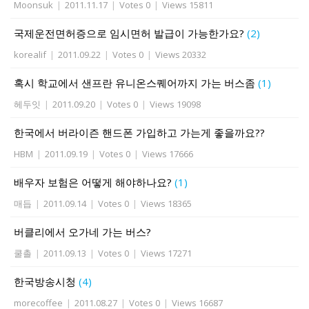
Moonsuk
|
2011.11.17
|
Votes 0
|
Views 15811
국제운전면허증으로 임시면허 발급이 가능한가요?
(2)
korealif
|
2011.09.22
|
Votes 0
|
Views 20332
혹시 학교에서 샌프란 유니온스퀘어까지 가는 버스좀
(1)
헤두잇
|
2011.09.20
|
Votes 0
|
Views 19098
한국에서 버라이즌 핸드폰 가입하고 가는게 좋을까요??
HBM
|
2011.09.19
|
Votes 0
|
Views 17666
배우자 보험은 어떻게 해야하나요?
(1)
매듭
|
2011.09.14
|
Votes 0
|
Views 18365
버클리에서 오가네 가는 버스?
쿨촐
|
2011.09.13
|
Votes 0
|
Views 17271
한국방송시청
(4)
morecoffee
|
2011.08.27
|
Votes 0
|
Views 16687