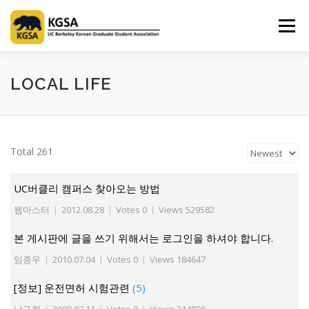
Skip
to
Menu
content
HOME
ABOUT US
INFORMATION
CLUB
LOCAL LIFE
MARKET
SPONSOR
GUIDEBOOK
LOGIN
Total 261
UC버클리 캠퍼스 찾아오는 방법
웹마스터
|
2012.08.28
|
Votes 0
|
Views 529582
본 게시판에 글을 쓰기 위해서는 로그인을 하셔야 합니다.
임종우
|
2010.07.04
|
Votes 0
|
Views 184647
[정보] 운전면허 시험관련
(5)