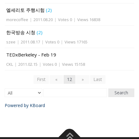
엘세리토 주행시험
(2)
morecoffee
|
2011.08.20
|
Votes 0
|
Views 16838
한국방송 시청
(2)
szee
|
2011.08.17
|
Votes 0
|
Views 17165
TEDxBerkeley - Feb 19
CKL
|
2011.02.15
|
Votes 0
|
Views 15158
First
«
12
»
Last
Search
Powered by KBoard