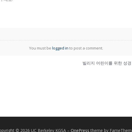
You must be
logged in
to post a comment.
opyright © 2026 UC Berkeley KGSA
–
OnePress
theme by FameThem