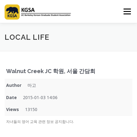
Skip
to
Menu
content
HOME
ABOUT US
INFORMATION
CLUB
LOCAL LIFE
MARKET
SPONSOR
GUIDEBOOK
LOGIN
Walnut Creek JC 학원, 서울 간담회
Author
마고
Date
2015-01-03 14:06
Views
13150
자녀들의 영어 교육 관련 정보 공지합니다.