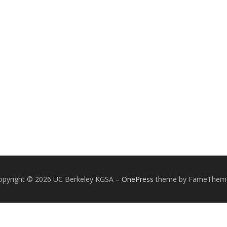
opyright © 2026 UC Berkeley KGSA
–
OnePress
theme by FameThem