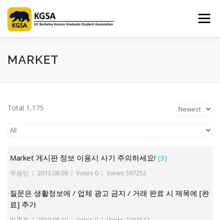
Skip
to
Menu
content
HOME
ABOUT US
INFORMATION
CLUB
MARKET
MARKET
SPONSOR
GUIDEBOOK
LOGIN
Total 1,175
Market 게시판 정보 이용시 사기 주의하세요!
(3)
우승민
|
2013.08.09
|
Votes 0
|
Views 597252
질문은 생활정보에 / 업체 광고 금지 / 거래 완료 시 제목에 [완
료] 추가
임종우
|
2010.08.10
|
Votes 0
|
Views 1231512