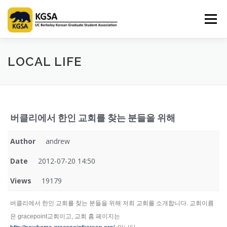
Skip
to
Menu
content
HOME
ABOUT US
INFORMATION
CLUB
LOCAL LIFE
MARKET
SPONSOR
GUIDEBOOK
LOGIN
버클리에서 한인 교회를 찾는 분들을 위해
Author
andrew
Date
2012-07-20 14:50
Views
19179
버클리에서
한인
교회를
찾는
분들을
위해
저희
교회를
소개합니다
.
교회이름
은
gracepoint
교회이고
,
교회
홈
페이지는