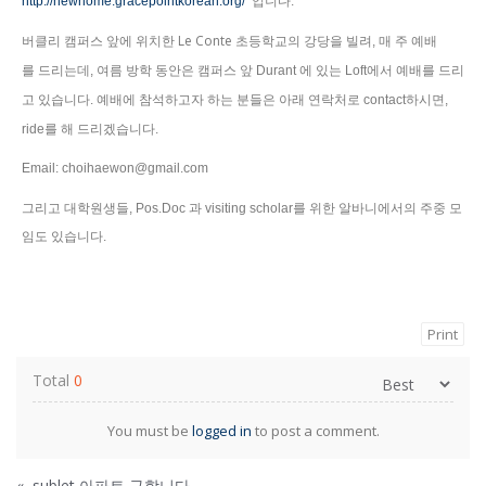
http://newhome.gracepointkorean.org/
입니다
.
Le Conte
초등학교의
버클리
캠퍼스
앞에
위치한
강당을
빌려,
매
주
예배
를
드리는데
,
여름
방학
동안은
캠퍼스
앞 Durant 에 있는 Loft에서
예배를
드리
고
있습니다
.
예배에
참석하고자
하는
분들은
아래
연락처로
contact
하시면
,
ride
를
해
드리겠습니다
.
Email: choihaewon@gmail.com
그리고
대학원생들
, Pos.Doc
과
visiting scholar
를
위한
알바니에서의
주중
모
임도
있습니다
.
Print
Total
0
You must be
logged in
to post a comment.
«
sublet 아파트 구합니다