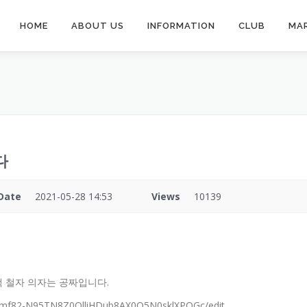
HOME
ABOUT US
INFORMATION
CLUB
MA
다
Date
2021-05-28 14:53
Views
10139
색 철자 의자는 공짜입니다.
ppmf82-N95TN8Z0OlliHDub8AX0O5N0sklXPQGc/edit