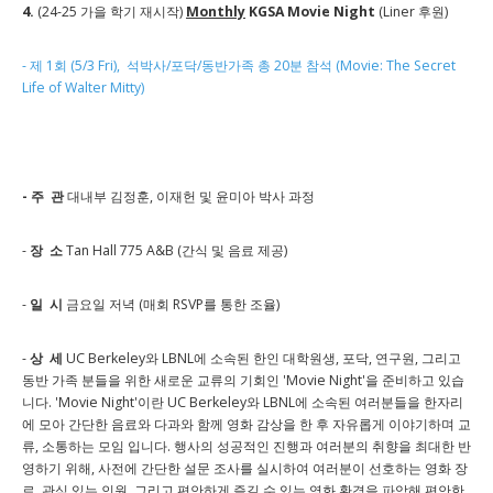
4.
(24-25 가을 학기 재시작)
Monthly
KGSA Movie Night
(Liner 후원)
- 제 1회 (5/3 Fri), 석박사/포닥/동반가족 총 20분 참석 (Movie: The Secret
Life of Walter Mitty)
- 주 관
대내부 김정훈, 이재헌 및 윤미아 박사 과정
-
장 소
Tan Hall 775 A&B (간식 및 음료 제공)
-
일 시
금요일 저녁 (매회 RSVP를 통한 조율)
-
상 세
UC Berkeley와 LBNL에 소속된 한인 대학원생, 포닥, 연구원, 그리고
동반 가족 분들을 위한 새로운 교류의 기회인 'Movie Night'을 준비하고 있습
니다. 'Movie Night'이란 UC Berkeley와 LBNL에 소속된 여러분들을 한자리
에 모아 간단한 음료와 다과와 함께 영화 감상을 한 후 자유롭게 이야기하며 교
류, 소통하는 모임 입니다. 행사의 성공적인 진행과 여러분의 취향을 최대한 반
영하기 위해, 사전에 간단한 설문 조사를 실시하여 여러분이 선호하는 영화 장
르, 관심 있는 인원, 그리고 편안하게 즐길 수 있는 영화 환경을 파악해 편안한