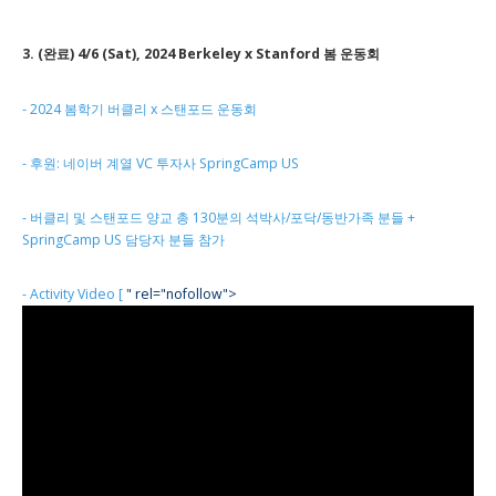
3. (완료) 4/6 (Sat), 2024 Berkeley x Stanford 봄 운동회
- 2024 봄학기 버클리 x 스탠포드 운동회
- 후원: 네이버 계열 VC 투자사 SpringCamp US
- 버클리 및 스탠포드 양교 총 130분의 석박사/포닥/동반가족 분들 +
SpringCamp US 담당자 분들 참가
- Activity Video [
" rel="nofollow">