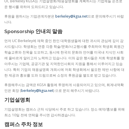
UC Berkeley KGSA는 기업설명회/채용설명회를 계획하시는 기업체들 순조로
운 행사를 위하여 도와드리고 있습니다.
후원을 원하시는 기업관계자분은
berkeley@kgsa.net
으로 문의해주시기 바랍
니다.
Sponsorship 안내의 말씀
먼저 UC Berkeley에 재학 중인 한인 대학원생들에 대한 귀사의 관심에 깊이 감
사드립니다. 학생회는 연중 각종 학술/문화/사교행사를 주최하여 학생회 회원간
학술교류와 친목을 도모하고, 동시에 한국의 문화와 언어를 미국내 지식인 사회
에 올바르게 알리고자 노력하고 있습니다. 이와 같은 행사들은 저희 학생회를 찾
아주시는 기업체, 공공기관 및 지역한인사회의 지원을 통해서 이루어지고 있습
니다. 특히 기업의 채용설명회 개최시에 저희 학생회에서 필요한 제반 사항에 대
한 제공과 홍보를 도와 드림으로써 소정의 후원금을 별도로 받고 있습니다.
후원해주시는 금액은 KGSA 활동에 투명하게 사용되어지고 있으며, 회계내역확
인은 회장 (
berkeley@kgsa.net
) 으로 문의 해주시기 바랍니다.
기업설명회
기업설명회는 캠퍼스 근처 식당에서 주로 하고 있습니다. 장소 예약/홍보를 위해
최소 10일 전에 연락을 주시면 감사하겠습니다.
캠퍼스 주차 정보