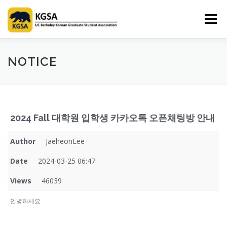
Skip
to
Menu
content
HOME
ABOUT US
INFORMATION
CLUB
NOTICE
MARKET
SPONSOR
GUIDEBOOK
LOGIN
2024 Fall 대학원 입학생 카카오톡 오픈채팅방 안내
Author
JaeheonLee
Date
2024-03-25 06:47
Views
46039
안녕하세요