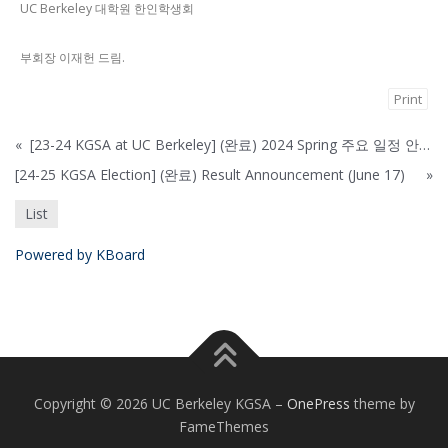
UC Berkeley 대학원 한인학생회
부회장 이재헌 드림.
Print
«
[23-24 KGSA at UC Berkeley] (완료) 2024 Spring 주요 일정 안내 (July 1 update)
[24-25 KGSA Election] (완료) Result Announcement (June 17)
»
List
Powered by KBoard
Copyright © 2026 UC Berkeley KGSA
–
OnePress
theme by
FameThemes