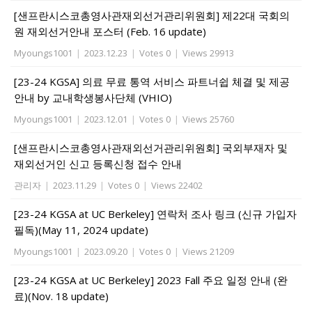
[샌프란시스코총영사관재외선거관리위원회] 제22대 국회의
원 재외선거안내 포스터 (Feb. 16 update)
Myoungs1001
|
2023.12.23
|
Votes 0
|
Views 29913
[23-24 KGSA] 의료 무료 통역 서비스 파트너쉽 체결 및 제공
안내 by 교내학생봉사단체 (VHIO)
Myoungs1001
|
2023.12.01
|
Votes 0
|
Views 25760
[샌프란시스코총영사관재외선거관리위원회] 국외부재자 및
재외선거인 신고 등록신청 접수 안내
관리자
|
2023.11.29
|
Votes 0
|
Views 22402
[23-24 KGSA at UC Berkeley] 연락처 조사 링크 (신규 가입자
필독)(May 11, 2024 update)
Myoungs1001
|
2023.09.20
|
Votes 0
|
Views 21209
[23-24 KGSA at UC Berkeley] 2023 Fall 주요 일정 안내 (완
료)(Nov. 18 update)