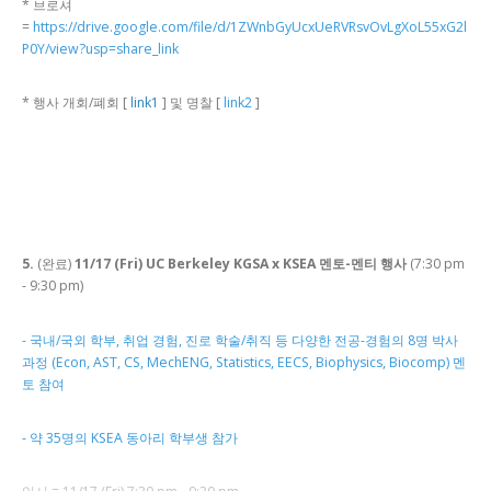
* 브로셔
=
https://drive.google.com/file/d/1ZWnbGyUcxUeRVRsvOvLgXoL55xG2l
P0Y/view?usp=share_link
* 행사 개회/폐회 [
link1
] 및 명찰 [
link2
]
5.
(완료)
11/17 (Fri) UC Berkeley KGSA x KSEA 멘토-멘티 행사
(7:30 pm
- 9:30 pm)
- 국내/국외 학부, 취업 경험, 진로 학술/취직 등 다양한 전공-경험의 8명 박사
과정 (Econ, AST, CS, MechENG, Statistics, EECS, Biophysics, Biocomp) 멘
토 참여
- 약 35명의 KSEA 동아리 학부생 참가