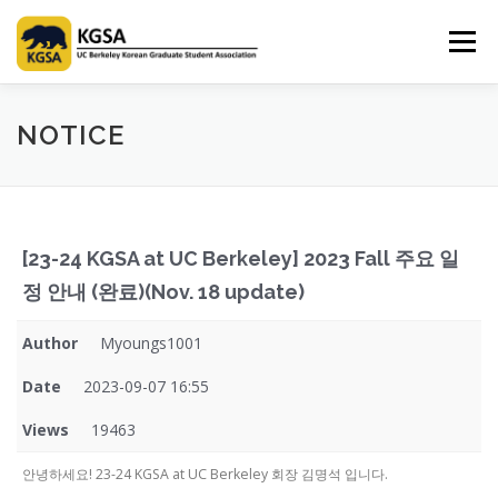
Skip
to
Menu
content
HOME
ABOUT US
INFORMATION
CLUB
NOTICE
MARKET
SPONSOR
GUIDEBOOK
LOGIN
[23-24 KGSA at UC Berkeley] 2023 Fall 주요 일
정 안내 (완료)(Nov. 18 update)
Author
Myoungs1001
Date
2023-09-07 16:55
Views
19463
안녕하세요! 23-24 KGSA at UC Berkeley 회장 김명석 입니다.