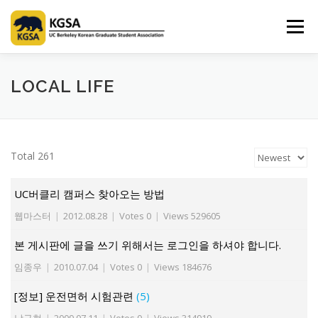
Skip
to
Menu
content
HOME
ABOUT US
INFORMATION
CLUB
LOCAL LIFE
MARKET
SPONSOR
GUIDEBOOK
LOGIN
Total 261
UC버클리 캠퍼스 찾아오는 방법
웹마스터
|
2012.08.28
|
Votes 0
|
Views 529605
본 게시판에 글을 쓰기 위해서는 로그인을 하셔야 합니다.
임종우
|
2010.07.04
|
Votes 0
|
Views 184676
[정보] 운전면허 시험관련
(5)