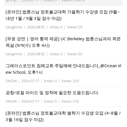
남구현
|
2009.07.11
|
Votes 0
|
Views 314919
[온라인] 법륜스님 정토불교대학 가을학기 수강생 모집 (9월~
내년 1월 / 9월 3일 접수 마감)
tangerine
|
2026.08.02
|
Votes 0
|
Views 59
[무료 강연 | 영어 통역 제공] UC Berkeley 법륜스님과의 즉문
즉설 (9/9(수) 오후 4시)
tangerine
|
2026.08.02
|
Votes 0
|
Views 63
그레이스포인트 침례교회 주일예배 안내드립니다_@Ocean Vi
ew School, 오후1시
SNOW
|
2026.07.17
|
Votes 0
|
Views 229
공항/로컬 라이드 및 정착에 필요한 도움드립니다.
SNOW
|
2026.07.17
|
Votes 0
|
Views 216
[온라인] 법륜스님 정토불교대학 봄학기 수강생 모집 (4~8월 /
3월 16일 접수 마감)