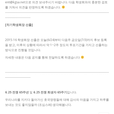
ent@kgsa.net으로 의견 보내주시기 바랍니다. 다음 학생회와의 충분한 검토
를 거쳐서 의견을 반영하도록 하겠습니다.
----
----
----
----
----
----
----
----
----
----
----
----
----
----
----
----
----
----
----
----
----
----
----
----
----
--
--
----
----
----
----
----
---
[차기학생회장 선출]
2015-16 학생회장 선출은 오늘(6/24)부터 다음주 금요일(7/3)까지 후보 등록
을 받고, 이후의 상황에 따라서 약 1~2주 정도의 투표기간을 가지고 선출하는
방식으로 진행될 것입니다.
자세한 내용은 다음 공지를 통해 전달하도록 하겠습니다
----
----
----
----
----
----
----
----
----
----
----
----
----
----
----
----
----
----
----
----
----
----
----
----
----
--
--
----
----
----
----
----
---
6.25 전쟁 65주년
및
6.25 전쟁 희생자 65주기
입니다.
우리나라를 지키다 돌아가신 호국영령들에 대해 감사의 마음을 가지고 하루를
보내는 것도 좋지않을까 (조심스레) 생각해봅니다.