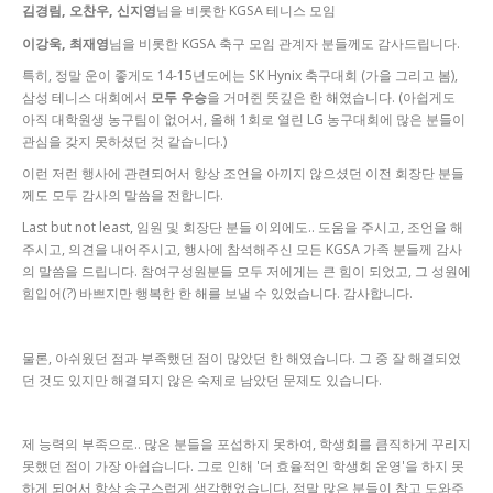
김경림, 오찬우, 신지영
님을 비롯한 KGSA 테니스 모임
이강욱, 최재영
님을 비롯한 KGSA 축구 모임 관계자 분들께도 감사드립니다.
특히, 정말 운이 좋게도 14-15년도에는 SK Hynix 축구대회 (가을 그리고 봄),
삼성 테니스 대회에서
모두 우승
을 거머쥔 뜻깊은 한 해였습니다. (아쉽게도
아직 대학원생 농구팀이 없어서, 올해 1회로 열린 LG 농구대회에 많은 분들이
관심을 갖지 못하셨던 것 같습니다.)
이런 저런 행사에 관련되어서 항상 조언을 아끼지 않으셨던 이전 회장단 분들
께도 모두 감사의 말씀을 전합니다.
Last but not least, 임원 및 회장단 분들 이외에도.. 도움을 주시고, 조언을 해
주시고, 의견을 내어주시고, 행사에 참석해주신 모든 KGSA 가족 분들께 감사
의 말씀을 드립니다. 참여구성원분들 모두 저에게는 큰 힘이 되었고, 그 성원에
힘입어(?) 바쁘지만 행복한 한 해를 보낼 수 있었습니다. 감사합니다.
물론, 아쉬웠던 점과 부족했던 점이 많았던 한 해였습니다. 그 중 잘 해결되었
던 것도 있지만 해결되지 않은 숙제로 남았던 문제도 있습니다.
제 능력의 부족으로.. 많은 분들을 포섭하지 못하여, 학생회를 큼직하게 꾸리지
못했던 점이 가장 아쉽습니다. 그로 인해 '더 효율적인 학생회 운영'을 하지 못
하게 되어서 항상 송구스럽게 생각했었습니다. 정말 많은 분들이 참고 도와주