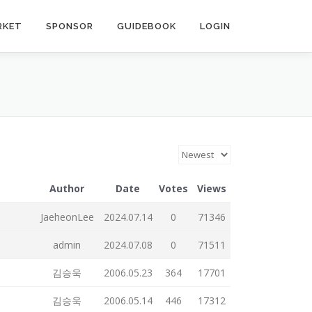
RKET
SPONSOR
GUIDEBOOK
LOGIN
Author
Date
Votes
Views
JaeheonLee
2024.07.14
0
71346
admin
2024.07.08
0
71511
김승욱
2006.05.23
364
17701
김승욱
2006.05.14
446
17312