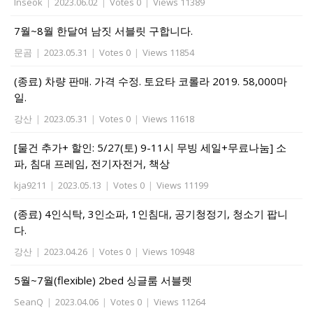
Inseok
|
2023.06.02
|
Votes 0
|
Views 11389
7월~8월 한달여 남짓 서블릿 구합니다.
문곰
|
2023.05.31
|
Votes 0
|
Views 11854
(종료) 차량 판매. 가격 수정. 토요타 코롤라 2019. 58,000마
일.
강산
|
2023.05.31
|
Votes 0
|
Views 11618
[물건 추가+ 할인: 5/27(토) 9-11시 무빙 세일+무료나눔] 소
파, 침대 프레임, 전기자전거, 책상
kja9211
|
2023.05.13
|
Votes 0
|
Views 11199
(종료) 4인식탁, 3인소파, 1인침대, 공기청정기, 청소기 팝니
다.
강산
|
2023.04.26
|
Votes 0
|
Views 10948
5월~7월(flexible) 2bed 싱글룸 서블렛
SeanQ
|
2023.04.06
|
Votes 0
|
Views 11264