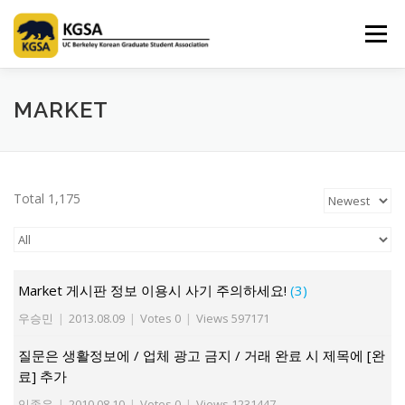
Skip
to
Menu
content
HOME
ABOUT US
INFORMATION
CLUB
MARKET
MARKET
SPONSOR
GUIDEBOOK
LOGIN
Total 1,175
Market 게시판 정보 이용시 사기 주의하세요!
(3)
우승민
|
2013.08.09
|
Votes 0
|
Views 597171
질문은 생활정보에 / 업체 광고 금지 / 거래 완료 시 제목에 [완
료] 추가
임종우
|
2010.08.10
|
Votes 0
|
Views 1231447