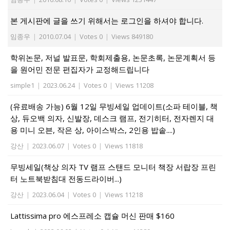
본 게시판에 글을 쓰기 위해서는 로그인을 하셔야 합니다.
임종우
|
2010.07.04
|
Votes 0
|
Views 849180
학위논문, 저널 발표문, 학회제출용, 논문초록, 논문계획서 등
을 원어민 전문 편집자가 교정해드립니다
simple1
|
2023.06.24
|
Votes 0
|
Views 11208
(유료배송 가능) 6월 12일 무빙세일 업데이트(소파 테이블, 책
상, 듀오백 의자, 신발장, 데스크 램프, 전기히터, 전자렌지 대
용 미니 오븐, 작은 상, 아이스박스, 2인용 밥솥....)
강산
|
2023.06.07
|
Votes 0
|
Views 11818
무빙세일(책상 의자 TV 램프 스탠드 모니터 책장 서랍장 프린
터 노트북받침대 전동드라이버...)
강산
|
2023.06.04
|
Votes 0
|
Views 11218
Lattissima pro 에스프레소 캡슐 머신 판매 $160