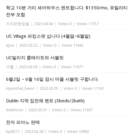
학교 10분 거리 셰어하우스 렌트합니다. $1350/mo, 유틸리티
전부 포함.
가지런한앞발
|
2023.04.04
|
Votes 0
|
Views 11757
UC Village 파킹스팟 삽니다 (4월말~8월말)
ejoa
|
2023.03.22
|
Votes 0
|
Views 11442
UC빌리지 룸메이트와 서블릿
구름
|
2023.03.09
|
Votes 0
|
Views 11477
6월2일 ~ 6월 16일 잠시 머물 서블릿 구합니다.
Hyunchul_kwon
|
2023.03.05
|
Votes 0
|
Views 11161
Dublin 지역 집전체 렌트 (3beds/2bath)
leekhoon
|
2023.03.01
|
Votes 0
|
Views 11367
전자 피아노 판매
kja9211
|
2023.02.28
|
Votes 0
|
Views 10992