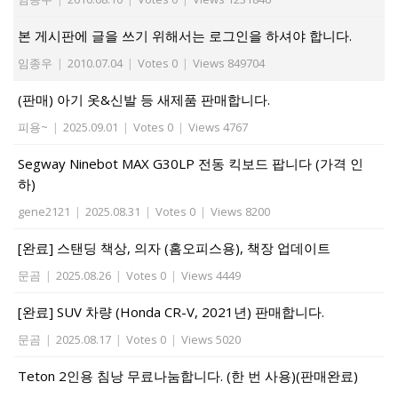
본 게시판에 글을 쓰기 위해서는 로그인을 하셔야 합니다.
임종우
|
2010.07.04
|
Votes 0
|
Views 849704
(판매) 아기 옷&신발 등 새제품 판매합니다.
피용~
|
2025.09.01
|
Votes 0
|
Views 4767
Segway Ninebot MAX G30LP 전동 킥보드 팝니다 (가격 인
하)
gene2121
|
2025.08.31
|
Votes 0
|
Views 8200
[완료] 스탠딩 책상, 의자 (홈오피스용), 책장 업데이트
문곰
|
2025.08.26
|
Votes 0
|
Views 4449
[완료] SUV 차량 (Honda CR-V, 2021년) 판매합니다.
문곰
|
2025.08.17
|
Votes 0
|
Views 5020
Teton 2인용 침낭 무료나눔합니다. (한 번 사용)(판매완료)