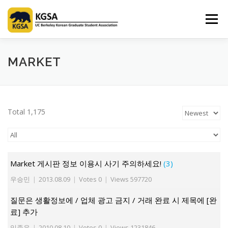
Skip
to
Menu
content
HOME
ABOUT US
INFORMATION
CLUB
MARKET
MARKET
SPONSOR
GUIDEBOOK
LOGIN
Total 1,175
Market 게시판 정보 이용시 사기 주의하세요!
(3)
우승민
|
2013.08.09
|
Votes 0
|
Views 597720
질문은 생활정보에 / 업체 광고 금지 / 거래 완료 시 제목에 [완
료] 추가
임종우
|
2010.08.10
|
Votes 0
|
Views 1231846