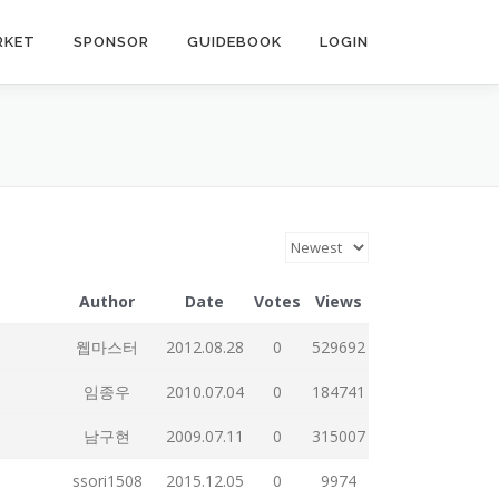
RKET
SPONSOR
GUIDEBOOK
LOGIN
Author
Date
Votes
Views
웹마스터
2012.08.28
0
529692
임종우
2010.07.04
0
184741
남구현
2009.07.11
0
315007
ssori1508
2015.12.05
0
9974