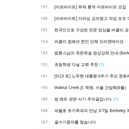
197
[아르바이트] 취재 통역 아르바이트 모집
196
[아르바이트] 이러닝 강의원고 작성 보조
195
한국인으로 구성된 전문 앙상블 버클리 공
194
버클리 컴패션 한인 단체 오리엔테이션
193
법륜스님의 즉문즉설 영상강좌 안내 (Berkeley 
192
초등학생 다닐 교회 추천
(1)
191
[5/23 토] 노무현 대통령 6주기 추모 문화
190
Walnut Creek JC 학원, 서울 간담회(6월)
189
방 렌트 관련 사기 주의글입니다.
(1)
188
세월호 유가족과의 만남 3/7일 Berkeley 3/
187
골수기증자를 찾습니다